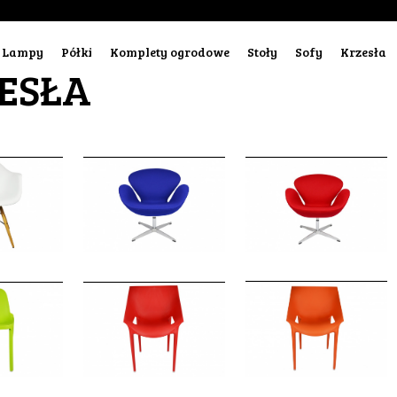
Lampy
Półki
Komplety ogrodowe
Stoły
Sofy
Krzesła
ESŁA