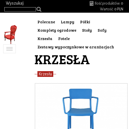
.
Wyszukaj
Ilość produktów:
0
Wartość:
0 PLN
Polecane
Lampy
Półki
Komplety ogrodowe
Stoły
Sofy
Krzesła
Fotele
Zestawy wypoczynkowe w aranżacjach
Toggle
KRZESŁA
navigation
Krzesła