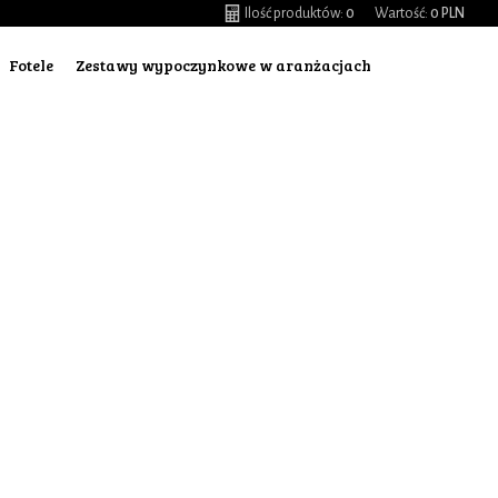
Ilość produktów:
0
Wartość:
0 PLN
Fotele
Zestawy wypoczynkowe w aranżacjach