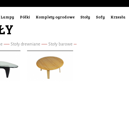
Lampy
Półki
Komplety ogrodowe
Stoły
Sofy
Krzesła
ŁY
ne
Stoły drewniane
Stoły barowe