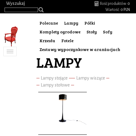
.
Wyszukaj
Ilość produktów:
0
Wartość:
0 PLN
Polecane
Lampy
Półki
Komplety ogrodowe
Stoły
Sofy
Krzesła
Fotele
Zestawy wypoczynkowe w aranżacjach
Toggle
LAMPY
navigation
Lampy stojące
Lampy wiszące
Lampy stołowe