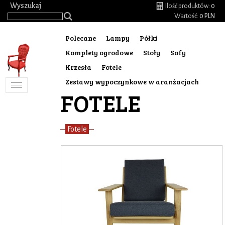
.
Wyszukaj
Ilość produktów:
0
Wartość:
0 PLN
Polecane
Lampy
Półki
Komplety ogrodowe
Stoły
Sofy
Krzesła
Fotele
Zestawy wypoczynkowe w aranżacjach
Toggle
FOTELE
navigation
Fotele