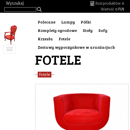
.
Wyszukaj
Ilość produktów:
0
Wartość:
0 PLN
Polecane
Lampy
Półki
Komplety ogrodowe
Stoły
Sofy
Krzesła
Fotele
Zestawy wypoczynkowe w aranżacjach
Toggle
FOTELE
navigation
Fotele