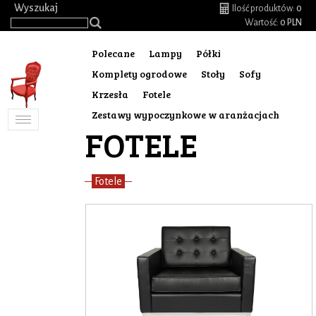
.
Wyszukaj
Ilość produktów:
0
Wartość:
0 PLN
Polecane
Lampy
Półki
Komplety ogrodowe
Stoły
Sofy
Krzesła
Fotele
Zestawy wypoczynkowe w aranżacjach
Toggle
FOTELE
navigation
Fotele